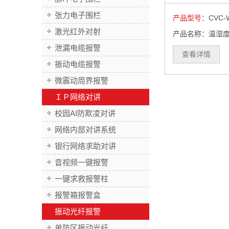
张力电子围栏
产品型号：
CVC-
激光红外对射
产品名称：温湿
泄漏电缆报警
查看详情
振动电缆报警
微震动周界报警
ＩＰ网络对讲
校园AI防欺凌对讲
网络内部对讲系统
银行网络求助对讲
音视频一键报警
一键求救报警柱
报警箱报警盒
振动光纤报警
单防区振动光纤