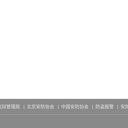
监狱管理局
|
北京安防协会
|
中国安防协会
|
防盗报警
|
安