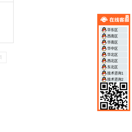
华东区
西南区
华南区
华中区
华北区
页
西北区
东北区
技术咨询1
技术咨询2