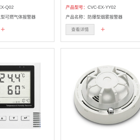
EX-Q02
产品型号：
CVC-EX-YY02
点型可燃气体报警器
产品名称：防爆型烟雾报警器
+
+
查看详情