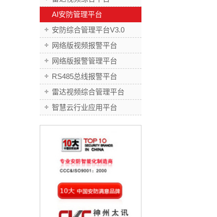
AI安防管理平台
安防综合管理平台V3.0
网络版视频报警平台
网络版报警管理平台
RS485总线报警平台
雷达视频综合管理平台
智慧云行业应用平台