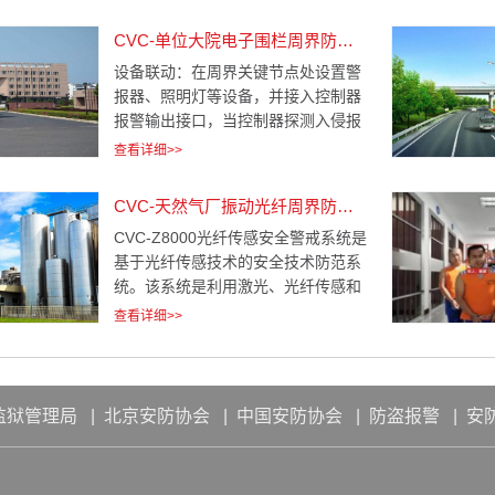
指令，控制开关等信息，特定设备网
上跟踪；根据GPS地图实现路径、方
CVC-单位大院电子围栏周界防范视频联动报警系统解决方案
向预测、及时通知相关ＮＢ监测、跟
设备联动：在周界关键节点处设置警
踪、警戒。系统容量大，无数量限
报器、照明灯等设备，并接入控制器
制．
报警输出接口，当控制器探测入侵报
警后自动启动警报器和照明灯，强力
查看详细>>
威慑入侵者和方便现场处置。 远程控
制：控制器通过R485与脉冲键盘连
CVC-天然气厂振动光纤周界防范视频联动报警系统方案
接，可直接在值班室通过脉冲键盘对
CVC-Z8000光纤传感安全警戒系统是
前端的控制器进行布、撤防操作。 组
基于光纤传感技术的安全技术防范系
网监控：在设有应用计算机网络技术
统。该系统是利用激光、光纤传感和
监控中心的综合安防项目中，可通过
光通信等高科技技术构建的警戒网络
RS485 通讯接口将控制器接入控制计
查看详细>>
或者安全报警系统，是一种对威胁公
算机系统，由监控系统软件按定制的
众安全的突发事件进行监控和警报的
布防计划和处警预案自动控制控制
现代防御体系。该系统抗干扰能力
器，并实现系统各种设备互联互动。
强、可靠性好,除了可以探测到多种方
在配置外对射器和预置位摄像机系统
监狱管理局
|
北京安防协会
|
中国安防协会
|
防盗报警
|
安
式的入侵外，还可以屏蔽大部分环境
中，当
因素引起的误报，信号采集器中的电
路部分采取了安全可靠的防雷保护措