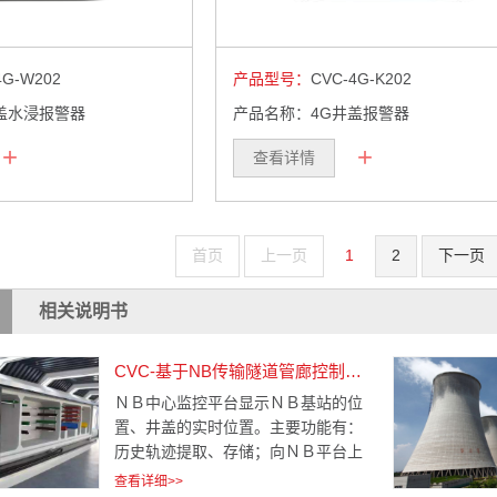
4G-W202
产品型号：
CVC-4G-K202
盖水浸报警器
产品名称：4G井盖报警器
+
+
查看详情
首页
上一页
1
2
下一页
相关说明书
CVC-基于NB传输隧道管廊控制报警系统解决方案
ＮＢ中心监控平台显示ＮＢ基站的位
置、井盖的实时位置。主要功能有：
历史轨迹提取、存储；向ＮＢ平台上
传报警信息、定点布控；NB平台下发
查看详细>>