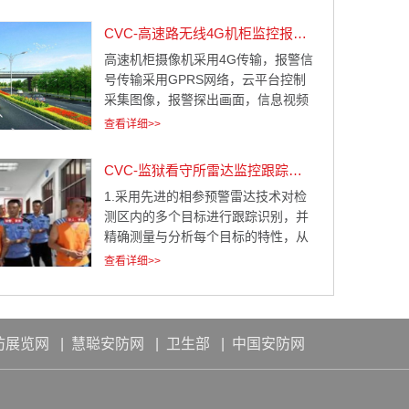
域，对促进相关产业升级和拉动经济
增长具有举足轻重的作用。进入21世
CVC-高速路无线4G机柜监控报警系统解决方案
纪以来，我国石化产业保持快速增
高速机柜摄像机采用4G传输，报警信
长，产业规模不断扩大，综合实力逐
号传输采用GPRS网络，云平台控制
步提高。 随着炼油化工呈一体化、园
采集图像，报警探出画面，信息视频
区化、基地化发展趋势，石油化工防
复核，网络视频联网由网络视频版接
爆的生产园区占地广阔而管理人员有
查看详细>>
警中软件，用户端GPRS专业联网报
限，给管理带来了极大不便。为了保
警主机+红外和专业网络摄像机，四
障园区日常管理，炼化企业陆续部署
CVC-监狱看守所雷达监控跟踪系统解决方案
大部份组成。这四大部份相互共同成
了一系列辅助系统，包括视频监控、
1.采用先进的相参预警雷达技术对检
为一个整体，当前端红外感应到报警
入侵报警、出入口管理、门禁管理、
测区内的多个目标进行跟踪识别，并
后，通过主机通过GPRS将警情传送
生产巡检、火灾报警等系统。
精确测量与分析每个目标的特性，从
到管理中心，管理中心通过电话接收
而实现极低的漏报率和误报率。 2. 从
机接到警情后上传到电脑软件，电脑
查看详细>>
300m到1000m（K波段，24GHz），
软件自动弹出用户报警资料和前端报
以及最远可探测10km（X波段，
警视频，管理中心工作人员，可以对
10GHz）的覆盖范围。 3. 探测区域
现场图像进行拍照或录像，也可以启
内24小时不间断地全区域探测。 4．
动摄像头巡视功能，开启双向对讲，
防展览网
|
慧聪安防网
|
卫生部
|
中国安防网
实时输出探测结果，供系统调度摄像
对场进行喊话，将小偷吓
机抓拍实时图像。 5．不受雾霾、灰
尘等气候以及光照和光影的影响。