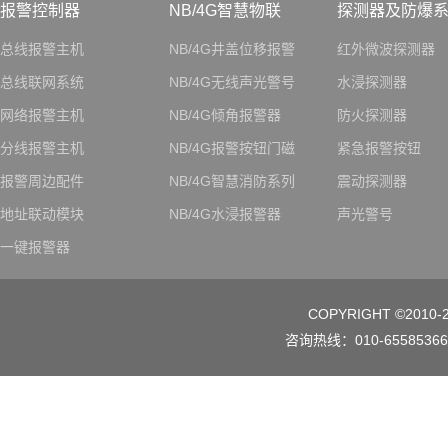
报警控制器
NB/4G智慧物联
探测器及防爆
总线报警主机
NB/4G井盖位移报警
红外微波探测器
总线联网系统
NB/4G无线声光警号
水浸探测器
网络报警主机
NB/4G倾角报警器
防火探测器
分线报警主机
NB/4G报警按钮门磁
紧急报警按钮
报警周边配件
NB/4G智慧消防系列
震动探测器
地址联动模块
NB/4G水浸报警器
声光警号
一键报警器
COPYRIGHT ©2010-
咨询热线：010-65585366/0